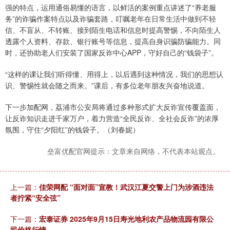
强的特点，运用通俗易懂的语言，以鲜活的案例重点讲述了“养老服
务”的诈骗作案特点以及诈骗套路，叮嘱老年在日常生活中做到不轻
信、不盲从、不转账、接到陌生电话和信息时提高警惕，不向陌生人
透露个人资料、存款、银行账号等信息，提高自身识骗防骗能力。同
时，还协助老人们安装了国家反诈中心APP，守好自己的“钱袋子”。
“这样的课让我们听得懂、用得上，以后遇到这种情况，我们的思想认
识、警惕性就会随之而来。”课后，有多位老年朋友兴奋地说道。
下一步加配网，荔浦市公安局将通过多种形式扩大反诈宣传覆盖面，
让反诈知识走进千家万户，着力营造“全民反诈、全社会反诈”的浓厚
氛围，守住“夕阳红”的钱袋子。（刘春妮）
垒富优配官网提示：文章来自网络，不代表本站观点。
上一篇：
佳荣网配 “面对面”宣教！武汉江夏交警上门为涉酒违法
者拧紧“安全弦”
下一篇：
宏泰证券 2025年9月15日寿光地利农产品物流园有限公
司价格行情