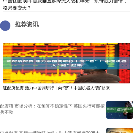
中鑫优配 美军首款垂直起降无人战机曝光，航母战力翻倍，
格局要变天？
推荐资讯
证配所配资 活力中国调研行丨向“智”！中国机器人“跑”起来
配资猫 市场分析：在预算不确定性下 英国央行可能按
兵不动
中承配资 高德一键导航上线：助力跑友畅跑2025太