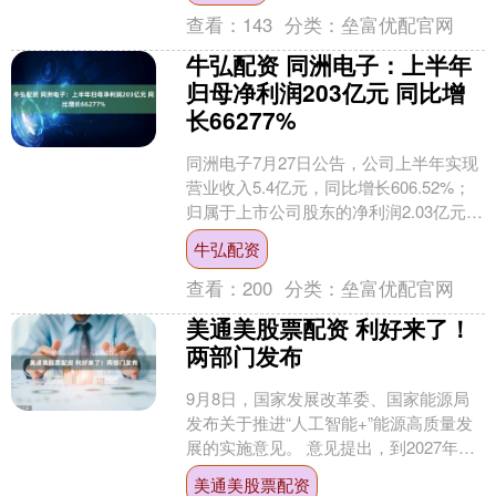
查看：
143
分类：
垒富优配官网
牛弘配资 同洲电子：上半年
归母净利润203亿元 同比增
长66277%
同洲电子7月27日公告，公司上半年实现
营业收入5.4亿元，同比增长606.52%；
归属于上市公司股东的净利润2.03亿元，
同比增长662.77%；基本每股收益0....
牛弘配资
查看：
200
分类：
垒富优配官网
美通美股票配资 利好来了！
两部门发布
9月8日，国家发展改革委、国家能源局
发布关于推进“人工智能+”能源高质量发
展的实施意见。 意见提出，到2027年，
能源与人工智能融合创新体系初步构
美通美股票配资
建，算力与电力....