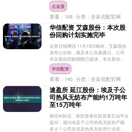
职位。 哈塞特补充说，他希望在12月的
点金股
政策会议上实施更大幅....
查看：
168
分类：
垒富优配官网
华信配资 艾森股份：本次股
份回购计划实施完毕
证券日报网讯 11月19日晚间，艾森股份
发布公告称，截至本公告披露日，公司
本次股份回购期限已届满，本次股份回
购计划实施完毕，公司已实际回购公司
华信配资
股份1，152，9....
查看：
140
分类：
垒富优配官网
速盈所 延江股份：埃及子公
司热风无纺布产能约1万吨年
至15万吨年
每经AI快讯，有投资者在投资者互动平台
提问：请问埃及子公司热风无纺布产能
多少？公司在埃及热风无纺布行业有无