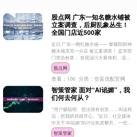
股点网 广东一知名糖水铺被
立案调查，后厨乱象丛生！
全国门店近500家
近日 广东一网红糖水铺—— 黎耀阳财神
糖水铺东莞一分店 被立案调查！ 监管部
门突击检查： 发现油污大量堆积、湿米
粉违规存放…… 7月29日，东莞市市场监
股点网
管局对黎....
查看：
106
分类：
垒富优配官网
智策管家 面对“AI谄媚”，我
们何去何从？
“‘用户极聪明、想法很有创意……’AI这样
说，把我哄得很开心。”近日，社交媒体
中关于“AI谄媚”的讨论热度攀升。一些使
用者称赞AI温和的叙述、一提问就夸奖的
智策管家
互动....