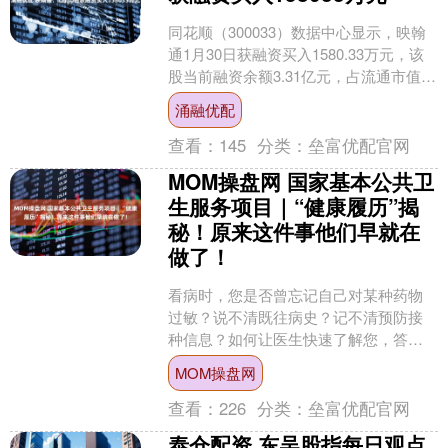
同花顺（300033）数据中心显示，映翰
通1月30日获融资买入1580.33万元，该
股当前融资余额3.31亿元，占流通市值的
7.52%，超过历史90%分位水平。....
涌融优配
查看：
145
分类：
垒富优配官网
MOM操盘网 国家基本公共卫
生服务项目｜“健康履历”揭
秘！原来这件事他们早就在
做了！
看病时，您是否曾忘记自己对某种药物
过敏？说不清既往病史？记不清预防接
种信息？如何让医生快速了解您，答案
就是您的居民健康档案，它将这些碎片
MOM操盘网
化的信息整合成清晰的“健....
查看：
226
分类：
垒富优配官网
泰仓配资 东吴股指每日观点