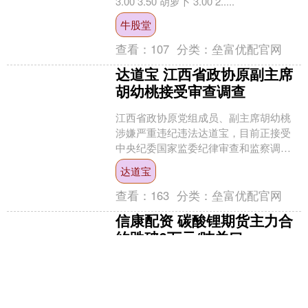
3.00 3.50 胡萝卜 3.00 2.....
牛股堂
查看：
107
分类：
垒富优配官网
达道宝 江西省政协原副主席
胡幼桃接受审查调查
江西省政协原党组成员、副主席胡幼桃
涉嫌严重违纪违法达道宝，目前正接受
中央纪委国家监委纪律审查和监察调
查。....
达道宝
查看：
163
分类：
垒富优配官网
信康配资 碳酸锂期货主力合
约跌破6万元/吨关口
碳酸锂期货主力合约跌破6万元/吨关口，
跌幅达2.54%，创历史新低。自上市以
来，累计跌幅已超过70%。 文章来源：