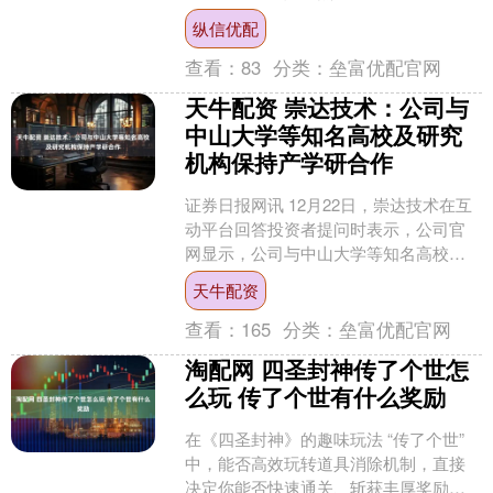
指南。孙院士在肿瘤领域工作了近70
纵信优配
年，他结合中西医学的....
查看：
83
分类：
垒富优配官网
天牛配资 崇达技术：公司与
中山大学等知名高校及研究
机构保持产学研合作
证券日报网讯 12月22日，崇达技术在互
动平台回答投资者提问时表示，公司官
网显示，公司与中山大学等知名高校及
研究机构保持产学研合作。关于玻璃基
天牛配资
板，子公司普诺威正....
查看：
165
分类：
垒富优配官网
淘配网 四圣封神传了个世怎
么玩 传了个世有什么奖励
在《四圣封神》的趣味玩法 “传了个世”
中，能否高效玩转道具消除机制，直接
决定你能否快速通关、斩获丰厚奖励。