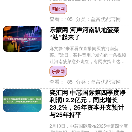
掌握以下规则与技巧，新手也能轻松上
淘配网
手。 核心玩法规则....
查看：
105
分类：
垒富优配官网
乐蒙网 河声河南趴地菠菜
“站”起来了
麻文静 “来看看在直播间买的河南菠
菜。”近日，某抖音用户发布的一条视频
让河南菠菜意外走红，有网友指出这是
正宗的趴地菠菜，吃起来甜滋滋的，
乐蒙网
是“菠菜中的爱马仕”，短....
查看：
185
分类：
垒富优配官网
奕汇网 中芯国际第四季度净
利润12.2亿元，同比增长
23.2%，26年资本开支预计
与25年持平
2月10日，中芯国际发布2025年第四季度