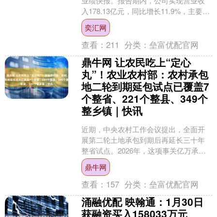
业绩快报。报告期内，公司实现营业收
入178.13亿元，同比增长11.9%，主要受
益于需求持续回暖及国产进程订单拉
奕汇网
动，体....
查看：
211
分类：
垒富优配官网
鼎牛网 让农民吃上“定心
丸”！农业农村部：农村承包
地二轮到期延包试点已覆盖7
个整省、221个整县、349个
整乡镇｜快讯
近期，中央农村工作会议提出，全面开
展第二轮土地承包到期后再延长三十年
整省试点。2026年，这项事关亿万承包
农户切身利益的试点工作将如何推进？ 1
鼎牛网
月22日，国新办....
查看：
157
分类：
垒富优配官网
涌融优配 映翰通：1月30日
获融资买入158033万元