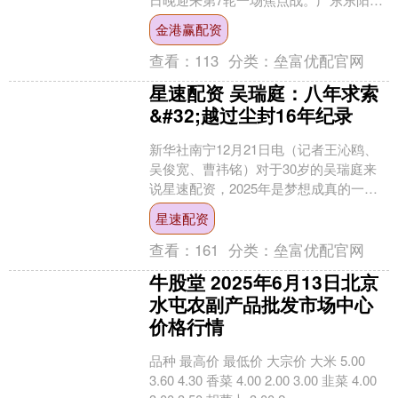
队在客场95:89战胜山西汾....
金港赢配资
查看：
113
分类：
垒富优配官网
星速配资 吴瑞庭：八年求索
&#32;越过尘封16年纪录
新华社南宁12月21日电（记者王沁鸥、
吴俊宽、曹祎铭）对于30岁的吴瑞庭来
说星速配资，2025年是梦想成真的一
年。八月的全国锦标赛上，他终于实现
星速配资
了八年前立下的宏....
查看：
161
分类：
垒富优配官网
牛股堂 2025年6月13日北京
水屯农副产品批发市场中心
价格行情
品种 最高价 最低价 大宗价 大米 5.00
3.60 4.30 香菜 4.00 2.00 3.00 韭菜 4.00