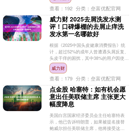
心要点 饮用水安全是基....
查看：
192
分类：
垒富优配官网
威力财 2025去屑洗发水测
评！口碑爆棚的去屑止痒洗
发水第一名哪款好
根据《2025中国头皮健康消费报告》统
计，超过52%的成年人曾遭遇头屑反复、
头皮干痒的困扰，其中38%的用户因使用
不当产品导致头皮屏障受损，甚至引发
威力财
脂溢性皮炎。....
查看：
179
分类：
垒富优配官网
点金股 哈塞特：如有机会愿
意出任美联储主席 主张更大
幅度降息
美国白宫国家经济委员会主任哈塞特表
示，他已告诉特朗普，如果被提名接替
鲍威尔担任美联储主席，他将接受这一