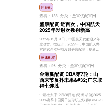
科创板药企悦康药业(688658.SH)悄然按
同花配
下赴港上....
查看：
153
分类：
垒富优配官网
盛康配资 近百次，中国航天
2025年发射次数创新高
2025年12月31日，中国航天发射迎来年
度收官。据统计，2025年，中国航天共
实施90余次宇航发射盛康配资，刷新年
度发射次数纪录。其中，中国航天科技
盛康配资
集团全年完....
查看：
96
分类：
垒富优配官网
金港赢配资 CBA第7轮：山
西末节反扑未果&#32;广东取
得七连胜
中新社太原12月28日电 (记者 胡健)2025-
2026赛季中国男子篮球职业联赛(CBA)28
日晚迎来第7轮一场焦点战。广东东阳光