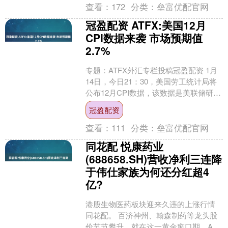
查看：
172
分类：
垒富优配官网
冠盈配资 ATFX:美国12月
CPI数据来袭 市场预期值
2.7%
专题：ATFX外汇专栏投稿冠盈配资 1月
14日，今日21：30，美国劳工统计局将
公布12月CPI数据，该数据是美联储研判
美国通胀走向的核心依据。10月份和11
冠盈配资
月....
查看：
111
分类：
垒富优配官网
同花配 悦康药业
(688658.SH)营收净利三连降
于伟仕家族为何还分红超4
亿?
港股生物医药板块迎来久违的上涨行情
同花配。 百济神州、翰森制药等龙头股
价节节攀升。就在这一黄金窗口期，A股