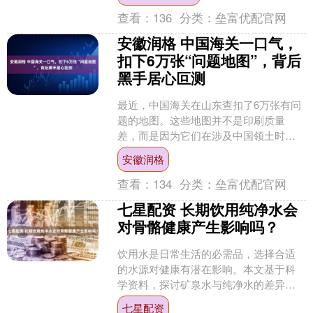
查看：
136
分类：
垒富优配官网
安徽润格 中国海关一口气，
扣下6万张“问题地图”，背后
黑手居心叵测
最近，中国海关在山东查扣了6万张有问
题的地图。这些地图并不是印刷质量
差，而是因为它们在涉及中国领土时犯
了大忌：台湾省没有被标注为中国的一
安徽润格
部分，南海的九段线也被完....
查看：
134
分类：
垒富优配官网
七星配资 长期饮用纯净水会
对骨骼健康产生影响吗？
饮用水是日常生活的必需品，选择合适
的水源对健康有潜在影响。本文基于科
学资料，探讨矿泉水与纯净水的差异，
重点关注矿物质含量对健康的作用。 核
七星配资