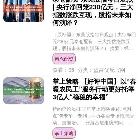
| 央行净回笼230亿元，三大
指数涨跌互现，股指未来如
何演绎？
（原标题：东吴股指每日观点 | 央行净回
笼230亿元泰仓配资，三大指数涨跌互
现，股指未来如何演绎？） 摘要：经济
疲软推升了市场对稳增长政策的预期，
泰仓配资
未来指数有望企....
查看：
95
分类：
垒富优配官网
掌上策略 【好评中国】以“春
暖农民工”服务行动更好托举
3亿人“稳稳的幸福”
特约评论员/王玉星掌上策略 组织“点对
点”包专车、专列，举办各类专场招聘活
动、技能培训，开展基层走访慰问、义
诊进乡村……1月24日，人力资源社会保
掌上策略
障部等11部门....