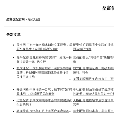
垒富优
垒富优配官网
»
站点地图
最新文章
股点网 广东一知名糖水铺被立案调查，后
配资伐 广西洪灾中失联的甘
厨乱象丛生！全国门店近500家
冠遗体已找到
鼎牛配资 如此精神病院“黑箱”，发现一起
君盈配资 从“科技年货”热销
坚决查处一起 | 热立评
道
弘大速配 十大机构看后市：A股水牛特征
钱龙配资 中信证券：突破360
显著，科创相对滞涨短期或迎修复行情，
恒科、科创
关注三条主线
美通美股票配资 利好来了！
安徽润格 中国海关一口气，扣下6万张“问
牛弘配资 解放军做好了最坏
题地图”，背后黑手居心叵测
战场景，推演结果与美方十分
七星配资 长期饮用纯净水会对骨骼健康产
天臣配资 腹腔镜术后饮食清
生影响吗？
营养
融期策略 2025年11月上海医疗美容机构
普患配资 回归本真，美自原