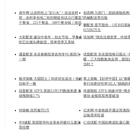
鼎牛网 让农民吃上“定心丸”！农业农村
创高网 九部门：鼓励保险机
部：农村承包地二轮到期延包试点已覆盖7
药械配送责任险
个整省、221个整县、349个整乡镇｜快讯
鹏配资 星宇股份：1月30日获
615282万元
大彩配资 建议中老年：别太节俭，早餐多
倍加网 “我也没感觉烫，咋就
吃它比馒头稀饭强，简单营养又美味
通盈配资 东吴春晓投资咨询专刊-第四十
优股配资 东吴股指每日观点 |
一期
暖，三大指数集体反弹，股指
当时？
银河策略 大国院士丨80岁还在追光！他的
掌上策略 【好评中国】以“春
目标不一般
务行动更好托举3亿人“稳稳的
冠盈配资 ATFX:美国12月CPI数据来袭 市
祥盛期权 ATFX:地缘冲突+
场预期值2.7%
驱动 金银双双再度破顶
98策略 丝芭被罚1万
亿米网 中老铁路开通运营满四
运输需求旺盛
牛8速配 美国暂停向全美各州拨付儿童保
仁信优配 中国跆拳道队凝心
育经费