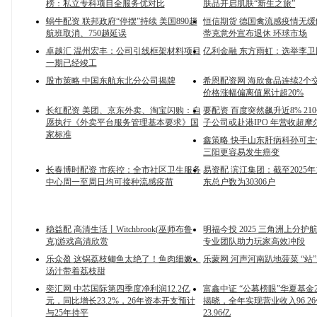
榜：私立专科项目全服务优对比
肤品开启肌肤“新生之旅”
蜗牛配资 联邦政府“停摆”持续 美国890趟
恒信期货 德国禽流感疫情无缓
航班取消、750趟延误
蒂克意外宣布退休 环球市场
卓越汇 温州宏丰：公司引线框架材料项目
亿利金融 东方雨虹：选举李
一期已经竣工
股市策略 中国东航东北分公司揭牌
希恩配资网 海欣食品连续2个
价格涨幅偏离值累计超20%
长红配资 美团、京东外卖、淘宝闪购：自
要配资 百度突然飙升近8% 21
愿执行《外卖平台服务管理基本要求》国
子公司或赴港IPO 年营收超摩
家标准
鑫策略 快手山东肝病科孙可
三阳更容易发生癌变
长春博时配资 市疾控：全市社区卫生服务
易资配 滨江集团：截至2025年
中心周一至周日均可接种流感疫苗
东总户数为30306户
稳益配 高清生活丨Witchbrook(巫师布鲁
明福今投 2025 三角洲上分
克)游戏高清欣赏
专业团队助力玩家高效冲段
乐众盈 这锅荔枝鲫鱼太绝了！鱼肉细嫩，
乐蒙网 河声河南趴地菠菜 “站
汤汁带着荔枝甜
奕汇网 中芯国际第四季度净利润12.2亿
富鑫中证 “公募榜眼”华夏基金2
元，同比增长23.2%，26年资本开支预计
揭晓，全年实现营业收入96.2
与25年持平
23.96亿