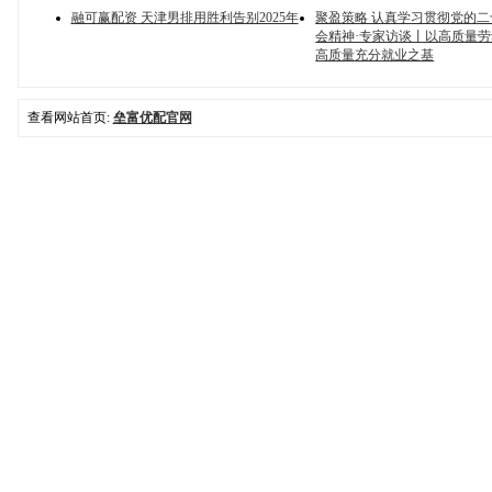
融可赢配资 天津男排用胜利告别2025年
聚盈策略 认真学习贯彻党的
会精神·专家访谈丨以高质量
高质量充分就业之基
查看网站首页:
垒富优配官网