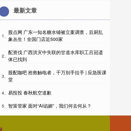
最新文章
股点网 广东一知名糖水铺被立案调查，后厨乱
1、
象丛生！全国门店近500家
配资伐 广西洪灾中失联的甘道水库职工吕冠遗
2、
体已找到
股配咖吧 抢救触电者，千万别手拉手 | 应急医课
3、
堂
易投投 春秋航空道歉
4、
智策管家 面对“AI谄媚”，我们何去何从？
5、
址