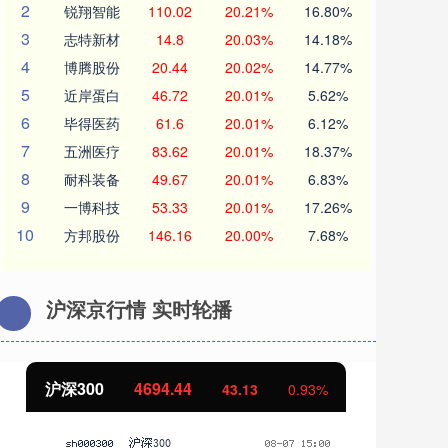
2
锐翔智能
110.02
20.21%
16.80%
3
志特新材
14.8
20.03%
14.18%
4
博腾股份
20.44
20.02%
14.77%
5
近岸蛋白
46.72
20.01%
5.62%
6
毕得医药
61.6
20.01%
6.12%
7
五洲医疗
83.62
20.01%
18.37%
8
耐科装备
49.67
20.01%
6.83%
9
一博科技
53.33
20.01%
17.26%
10
方邦股份
146.16
20.00%
7.68%
沪深京行情 实时轮播
北证50
1134.24
创
11.37
1.01%