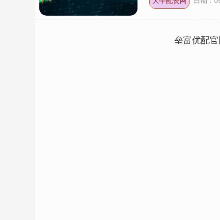
大牛配资网
日期：09
垒富优配官