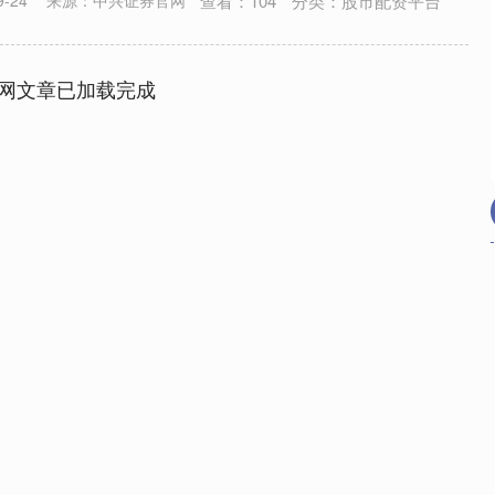
查看：
104
分类：
股市配资平台
-24
来源：中兴证券官网
网文章已加载完成