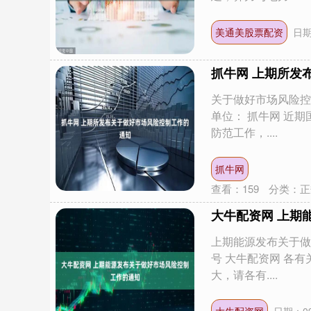
美通美股票配资
日期
抓牛网 上期所发
关于做好市场风险控制
单位： 抓牛网 近
防范工作，....
抓牛网
查看：
159
分类：
正
大牛配资网 上期
上期能源发布关于做
号 大牛配资网 各
深证成指
14311.01
.68
1.02%
200.89
1
大，请各有....