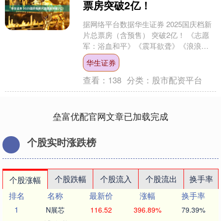
票房突破2亿！
据网络平台数据华生证券 2025国庆档新
片总票房（含预售） 突破2亿！ 《志愿
军：浴血和平》《震耳欲聋》《浪浪人
生》 分列前三位 这个国庆档华生证券 大
华生证券
银幕再度....
查看：
138
分类：
股市配资平台
垒富优配官网文章已加载完成
个股实时涨跌榜
个股跌幅
个股流入
个股流出
换手率
个股涨幅
排名
名称
最新价
涨幅
换手率
1
N展芯
116.52
396.89%
79.39%