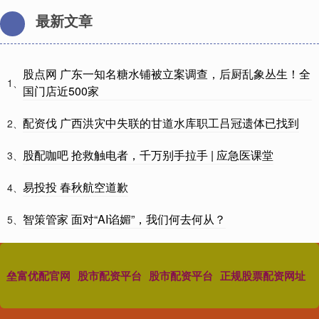
最新文章
股点网 广东一知名糖水铺被立案调查，后厨乱象丛生！全
1、
国门店近500家
配资伐 广西洪灾中失联的甘道水库职工吕冠遗体已找到
2、
股配咖吧 抢救触电者，千万别手拉手 | 应急医课堂
3、
易投投 春秋航空道歉
4、
智策管家 面对“AI谄媚”，我们何去何从？
5、
垒富优配官网
股市配资平台
股市配资平台
正规股票配资网址