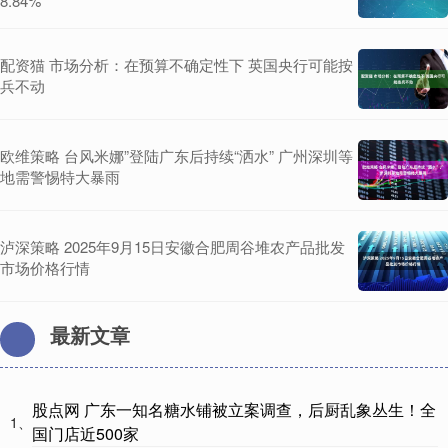
8.84%
配资猫 市场分析：在预算不确定性下 英国央行可能按
兵不动
欧维策略 台风米娜”登陆广东后持续“洒水” 广州深圳等
地需警惕特大暴雨
泸深策略 2025年9月15日安徽合肥周谷堆农产品批发
市场价格行情
最新文章
股点网 广东一知名糖水铺被立案调查，后厨乱象丛生！全
1、
国门店近500家