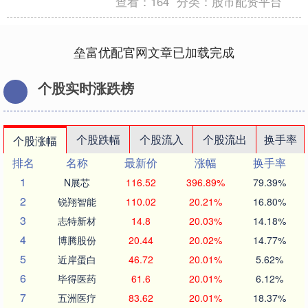
查看：
164
分类：
股市配资平台
垒富优配官网文章已加载完成
个股实时涨跌榜
个股跌幅
个股流入
个股流出
换手率
个股涨幅
排名
名称
最新价
涨幅
换手率
1
N展芯
116.52
396.89%
79.39%
2
锐翔智能
110.02
20.21%
16.80%
3
志特新材
14.8
20.03%
14.18%
4
博腾股份
20.44
20.02%
14.77%
5
近岸蛋白
46.72
20.01%
5.62%
6
毕得医药
61.6
20.01%
6.12%
7
五洲医疗
83.62
20.01%
18.37%