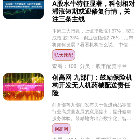
A股水牛特征显著，科创相对
滞涨短期或迎修复行情，关
注三条主线
本周三大指数，上证指数涨1.67%，深证
成指涨2.33%，创业板指涨2.76%，后市
将如何发展？看看机构怎么说。 中信证
券：A股水牛特征显著，突破3600点后
弘大速配
增....
查看：
108
分类：
股市配资平台
创高网 九部门：鼓励保险机
构开发无人机药械配送责任
险
商务部等九部门发布关于促进药品零售
行业高质量发展的意见提出，提升健康
服务体验。鼓励地方出台数字化、智能
化健康服务升级专项支持政策。推动依
创高网
托实体医疗机构的互联网医....