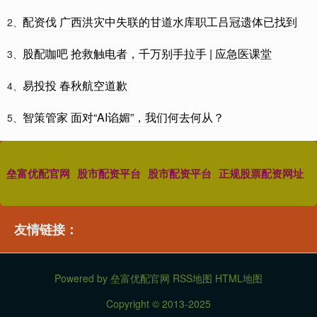
配资伐 广西洪灾中失联的甘道水库职工吕冠遗体已找到
2、
股配咖吧 抢救触电者，千万别手拉手 | 应急医课堂
3、
易投投 春秋航空道歉
4、
智策管家 面对“AI谄媚”，我们何去何从？
5、
垒富优配官网
股市配资平台
股市配资平台
正规股票配资网址
友情链接：
Powered by
垒富优配官网
RSS地图
HTML地图
Copyright
© 2013-2025