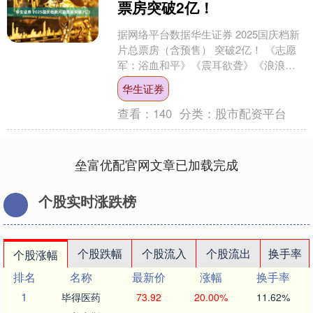
票房突破2亿！
据网络平台数据华生证券 2025国庆档新
片总票房（含预售） 突破2亿！ 《志愿
军：浴血和平》《震耳欲聋》《浪浪人
生》 分列前三位 这个国庆档华生证券 大
华生证券
银幕再度....
查看：
140
分类：
股市配资平台
垒富优配官网文章已加载完成
个股实时涨跌榜
个股跌幅
个股流入
个股流出
换手率
个股涨幅
排名
名称
最新价
涨幅
换手率
1
毕得医药
73.92
20.00%
11.62%