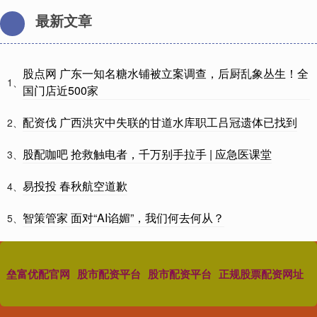
最新文章
股点网 广东一知名糖水铺被立案调查，后厨乱象丛生！全
1、
国门店近500家
配资伐 广西洪灾中失联的甘道水库职工吕冠遗体已找到
2、
股配咖吧 抢救触电者，千万别手拉手 | 应急医课堂
3、
易投投 春秋航空道歉
4、
智策管家 面对“AI谄媚”，我们何去何从？
5、
垒富优配官网
股市配资平台
股市配资平台
正规股票配资网址