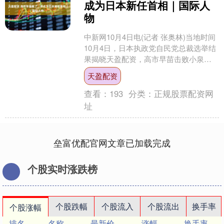
成为日本新任首相｜国际人
物
中新网10月4日电(记者 张奥林)当地时间
10月4日，日本执政党自民党总裁选举结
果揭晓天盈配资，高市早苗击败小泉进
次郎等多名竞争对手，成功当选自民党
天盈配资
新一任总裁。....
查看：
193
分类：
正规股票配资网
址
垒富优配官网文章已加载完成
个股实时涨跌榜
个股跌幅
个股流入
个股流出
换手率
个股涨幅
排名
名称
最新价
涨幅
换手率