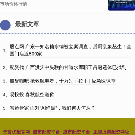
市场价格行情
最新文章
股点网 广东一知名糖水铺被立案调查，后厨乱象丛生！全
1、
国门店近500家
配资伐 广西洪灾中失联的甘道水库职工吕冠遗体已找到
2、
股配咖吧 抢救触电者，千万别手拉手 | 应急医课堂
3、
易投投 春秋航空道歉
4、
智策管家 面对“AI谄媚”，我们何去何从？
5、
垒富优配官网
股市配资平台
股市配资平台
正规股票配资网址