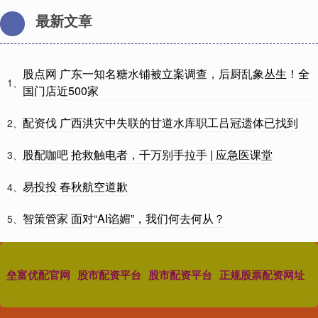
最新文章
股点网 广东一知名糖水铺被立案调查，后厨乱象丛生！全
1、
国门店近500家
配资伐 广西洪灾中失联的甘道水库职工吕冠遗体已找到
2、
股配咖吧 抢救触电者，千万别手拉手 | 应急医课堂
3、
易投投 春秋航空道歉
4、
智策管家 面对“AI谄媚”，我们何去何从？
5、
垒富优配官网
股市配资平台
股市配资平台
正规股票配资网址