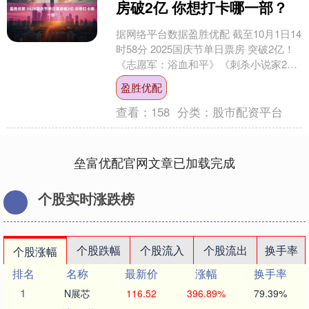
房破2亿 你想打卡哪一部？
据网络平台数据盈胜优配 截至10月1日14
时58分 2025国庆节单日票房 突破2亿！
《志愿军：浴血和平》《刺杀小说家2》
《731》 分列国庆节单日票房榜前三....
盈胜优配
查看：
158
分类：
股市配资平台
垒富优配官网文章已加载完成
个股实时涨跌榜
个股跌幅
个股流入
个股流出
换手率
个股涨幅
排名
名称
最新价
涨幅
换手率
1
N展芯
116.52
396.89%
79.39%